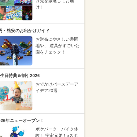
け先を厳選してお届
け！
円・格安のお出かけガイド
お財布にやさしい遊園
地や、 遊具がすごい公
園をチェック！
生日特典＆割引2026
おでかけバースデーア
イデア20選
026年ニューオープン！
ポケパーク！バイク体
験！ 宇宙兄弟！eスポ