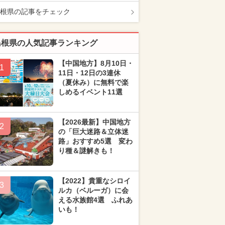
根県の記事をチェック
島根県の人気記事ランキング
【中国地方】8月10日・
1
11日・12日の3連休
（夏休み）に無料で楽
しめるイベント11選
【2026最新】中国地方
2
の「巨大迷路＆立体迷
路」おすすめ5選 変わ
り種＆謎解きも！
【2022】貴重なシロイ
3
ルカ（ベルーガ）に会
える水族館4選 ふれあ
いも！