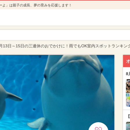
ーよ」は親子の成長、夢の育みを応援します！
月13日～15日の三連休のおでかけに！雨でもOK室内スポットランキン
8
【