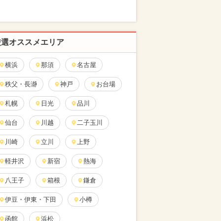
厳選オススメエリア
横浜
那須
名古屋
秩父・長瀞
神戸
お台場
札幌
日光
品川
仙台
川越
二子玉川
川崎
立川
上野
軽井沢
新宿
熱海
八王子
箱根
鎌倉
伊豆・伊東・下田
小樽
函館
浜松