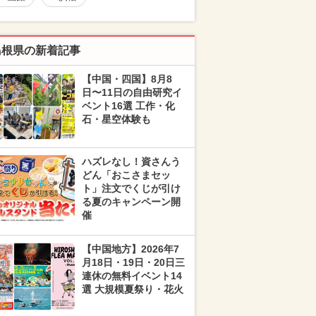
島根県の新着記事
【中国・四国】8月8
日〜11日の自由研究イ
ベント16選 工作・化
石・星空体験も
ハズレなし！資さんう
どん「おこさまセッ
ト」注文でくじが引け
る夏のキャンペーン開
催
【中国地方】2026年7
月18日・19日・20日三
連休の無料イベント14
選 大規模夏祭り・花火