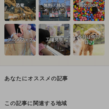
恐竜
無料・格安
雨の日OK
今日は何の
グルメフェス
工場見学
日？
あなたにオススメの記事
この記事に関連する地域