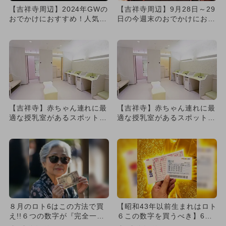
【吉祥寺周辺】2024年GWの
【吉祥寺周辺】9月28日～29
おでかけにおすすめ！人気の
日の今週末のおでかけにおす
スポットランキング
すめ！人気スポットランキ...
【吉祥寺】赤ちゃん連れに最
【吉祥寺】赤ちゃん連れに最
適な授乳室があるスポット8
適な授乳室があるスポット8
選 無料＆駅近＆遊び場も紹
選 無料＆駅近＆遊び場も紹
介
介
８月のロト6はこの方法で買
【昭和43年以前生まれはロト
え!!６つの数字が『完全一
６この数字を買うべき】6つ
致』する方法
の数字が「完全一致」する