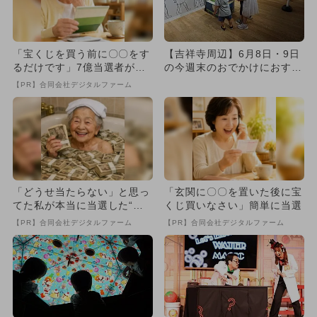
「宝くじを買う前に〇〇をす
【吉祥寺周辺】6月8日・9日
るだけです」7億当選者が続
の今週末のおでかけにおすす
出
め！人気スポットランキング
【PR】合同会社デジタルファーム
「どうせ当たらない」と思っ
「玄関に〇〇を置いた後に宝
てた私が本当に当選した“買
くじ買いなさい」簡単に当選
い方”がこれ
【PR】合同会社デジタルファーム
【PR】合同会社デジタルファーム