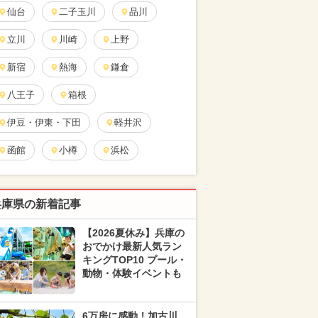
仙台
二子玉川
品川
立川
川崎
上野
新宿
熱海
鎌倉
八王子
箱根
伊豆・伊東・下田
軽井沢
函館
小樽
浜松
兵庫県の新着記事
【2026夏休み】兵庫の
おでかけ最新人気ラン
キングTOP10 プール・
動物・体験イベントも
6万房に感動！加古川