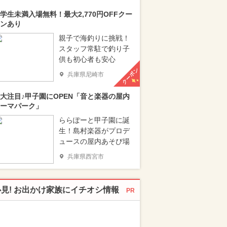
学生未満入場無料！最大2,770円OFFクー
ンあり
親子で海釣りに挑戦！
スタッフ常駐で釣り子
供も初心者も安心
クーポン
兵庫県尼崎市
大注目♪甲子園にOPEN「音と楽器の屋内
ーマパーク」
ららぽーと甲子園に誕
生！島村楽器がプロデ
ュースの屋内あそび場
兵庫県西宮市
必見! お出かけ家族にイチオシ情報
PR