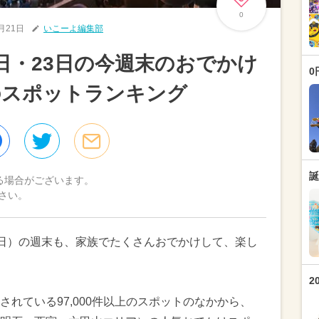
0
6月21日
いこーよ編集部
2日・23日の今週末のおでかけ
0
のスポットランキング
誕
る場合がございます。
さい。
3日（日）の週末も、家族でたくさんおでかけして、楽し
2
れている97,000件以上のスポットのなかから、