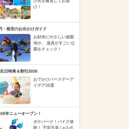
け先を厳選してお届
け！
円・格安のお出かけガイド
お財布にやさしい遊園
地や、 遊具がすごい公
園をチェック！
生日特典＆割引2026
おでかけバースデーア
イデア20選
026年ニューオープン！
ポケパーク！バイク体
験！ 宇宙兄弟！eスポ