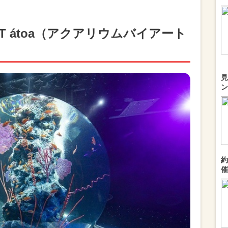
ART átoa（アクアリウムバイアート
見
ン
約
催