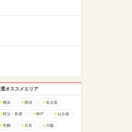
厳選オススメエリア
横浜
那須
名古屋
秩父・長瀞
神戸
お台場
札幌
日光
川越