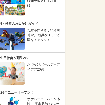
け先を厳選してお届
け！
円・格安のお出かけガイド
お財布にやさしい遊園
地や、 遊具がすごい公
園をチェック！
生日特典＆割引2026
おでかけバースデーア
イデア20選
026年ニューオープン！
ポケパーク！バイク体
験！ 宇宙兄弟！eスポ