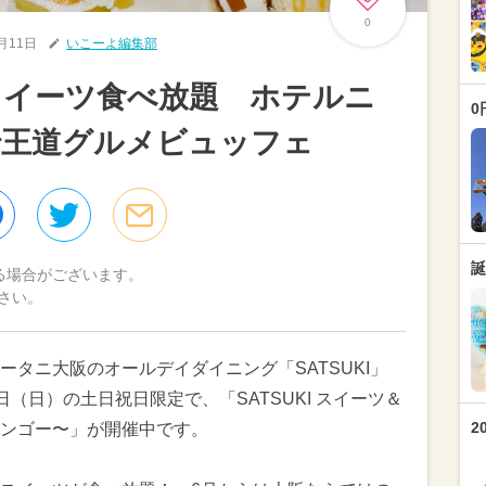
0
6月11日
いこーよ編集部
スイーツ食べ放題 ホテルニ
0
で王道グルメビュッフェ
誕
る場合がございます。
さい。
タニ大阪のオールデイダイニング「SATSUKI」
0日（日）の土日祝日限定で、「SATSUKI スイーツ＆
2
ンゴー〜」が開催中です。