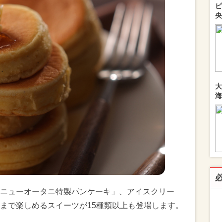
ピ
央
大
海
ニューオータニ特製パンケーキ」、アイスクリー
まで楽しめるスイーツが15種類以上も登場します。