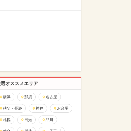
厳選オススメエリア
横浜
那須
名古屋
秩父・長瀞
神戸
お台場
札幌
日光
品川