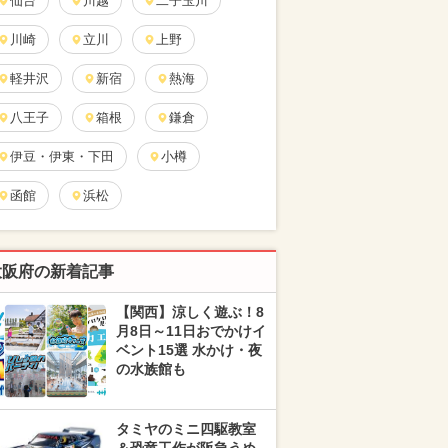
仙台
川越
二子玉川
川崎
立川
上野
軽井沢
新宿
熱海
八王子
箱根
鎌倉
伊豆・伊東・下田
小樽
函館
浜松
大阪府の新着記事
【関西】涼しく遊ぶ！8
月8日～11日おでかけイ
ベント15選 水かけ・夜
の水族館も
タミヤのミニ四駆教室