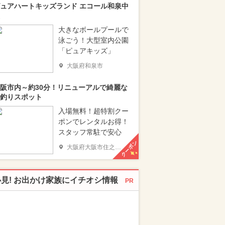
ュアハートキッズランド エコール和泉中
大きなボールプールで
泳ごう！大型室内公園
「ピュアキッズ」
大阪府和泉市
阪市内～約30分！リニューアルで綺麗な
釣りスポット
入場無料！超特割クー
ポンでレンタルお得！
スタッフ常駐で安心
クーポン
大阪府大阪市住之江区
必見! お出かけ家族にイチオシ情報
PR