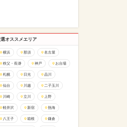
厳選オススメエリア
横浜
那須
名古屋
秩父・長瀞
神戸
お台場
札幌
日光
品川
仙台
川越
二子玉川
川崎
立川
上野
軽井沢
新宿
熱海
八王子
箱根
鎌倉