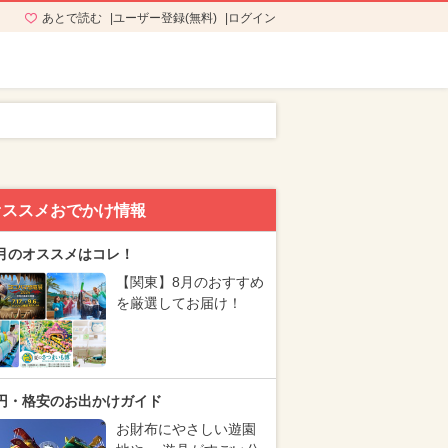
あとで読む
ユーザー登録(無料)
ログイン
オススメおでかけ情報
月のオススメはコレ！
【関東】8月のおすすめ
を厳選してお届け！
円・格安のお出かけガイド
お財布にやさしい遊園