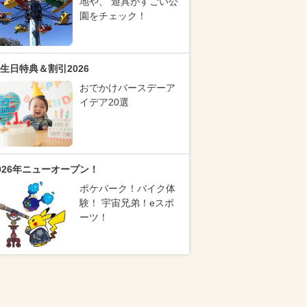
地や、 遊具がすごい公
園をチェック！
生日特典＆割引2026
おでかけバースデーア
イデア20選
026年ニューオープン！
ポケパーク！バイク体
験！ 宇宙兄弟！eスポ
ーツ！