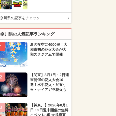
奈川県の記事をチェック
神奈川県の人気記事ランキング
夏の夜空に4000発！大
1
和市初の花火大会が大
和スタジアムで開催
【関東】8月1日・2日週
2
末開催の花火大会16
選！水中花火・尺五寸
玉・ナイアガラ花火も
【神奈川】2026年8月1
3
日・2日週末開催の無料
イベント8選 大規模夏