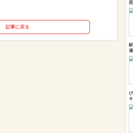
思
記事に戻る
駅
適
び
キ