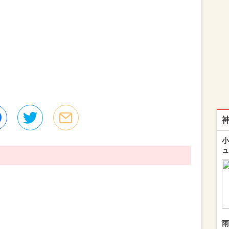
小
ュ
雨