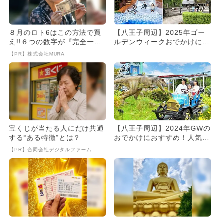
８月のロト6はこの方法で買
【八王子周辺】2025年ゴー
え!!６つの数字が『完全一
ルデンウィークおでかけにお
致』する方法
すすめ！人気スポットラン
【PR】株式会社MURA
キ...
宝くじが当たる人にだけ共通
【八王子周辺】2024年GWの
する“ある特徴”とは？
おでかけにおすすめ！人気の
スポットランキング
【PR】合同会社デジタルファーム