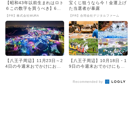
【昭和43年以前生まれはロト
宝くじ狙うなら今！金運上げ
６この数字を買うべき】6つ
た当選者が暴露
の数字が「完全一致」する
【PR】株式会社MURA
【PR】合同会社デジタルファーム
方...
【八王子周辺】11月23日～2
【八王子周辺】10月18日・1
4日の今週末おでかけにおす
9日の今週末おでかけにもお
すめ！人気スポットランキ...
すすめ！人気スポットラン...
Recommended by