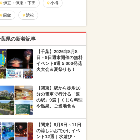
伊豆・伊東・下田
小樽
函館
浜松
千葉県の新着記事
【千葉】2026年8月8
日・9日週末開催の無料
イベント6選 5,000発花
火大会＆夏祭りも！
【関東】駅から徒歩10
分の電車で行ける「道
の駅」9選｜くじら料理
や温泉、ご当地食も
【関東】8月8日～11日
の涼しいおでかけイベ
ント12選｜水遊び・