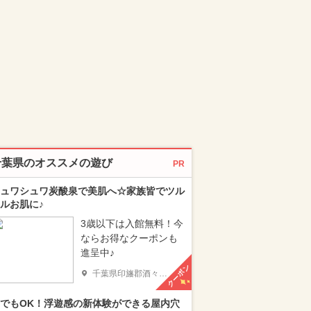
千葉県のオススメの遊び
PR
ュワシュワ炭酸泉で美肌へ☆家族皆でツル
ルお肌に♪
3歳以下は入館無料！今
ならお得なクーポンも
進呈中♪
クーポン
千葉県印旛郡酒々井町
でもOK！浮遊感の新体験ができる屋内穴