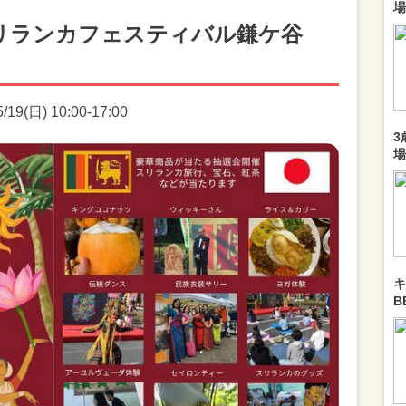
場
リランカフェスティバル鎌ケ谷
9(日) 10:00-17:00
3
場
キ
B