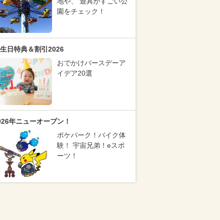
地や、 遊具がすごい公
園をチェック！
生日特典＆割引2026
おでかけバースデーア
イデア20選
026年ニューオープン！
ポケパーク！バイク体
験！ 宇宙兄弟！eスポ
ーツ！