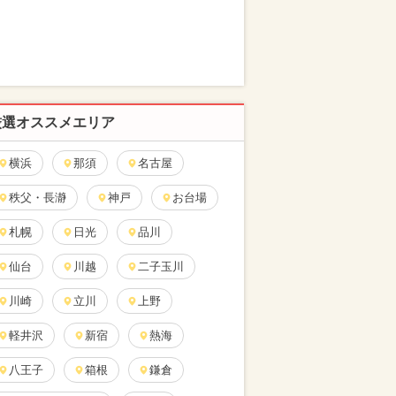
厳選オススメエリア
横浜
那須
名古屋
秩父・長瀞
神戸
お台場
札幌
日光
品川
仙台
川越
二子玉川
川崎
立川
上野
軽井沢
新宿
熱海
八王子
箱根
鎌倉