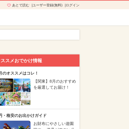
あとで読む
ユーザー登録(無料)
ログイン
オススメおでかけ情報
月のオススメはコレ！
【関東】8月のおすすめ
を厳選してお届け！
円・格安のお出かけガイド
お財布にやさしい遊園