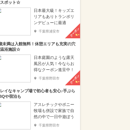
スポット☆
日本最大級！キッズエ
リアもありトランポリ
ンデビューに最適
クーポン
千葉県浦安市
歳未満は入館無料！休憩エリアも充実の穴
温浴施設☆
日本庭園のような露天
風呂が人気！今ならお
得なクーポン進呈中！
クーポン
千葉県野田市
レイなキャンプ場で初心者も安心♪手ぶら
BQや宿泊も
アスレチックやポニー
牧場も併設で家族で自
然の中で一日中遊ぼう
千葉県野田市