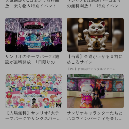
人気施設が1日限定で無料開
サンリオの2施設が一日限り
放 乗り物＆特別イベントも
の無料開放！ 特別イベント
全て無料
盛り沢山
サンリオのテーマパーク2施
【当選】金運が上がる直前に
設が無料開放 1日限りの特
起こるサイン
別イベント
【PR】合同会社デジタルファーム
【入場無料】サンリオ2大テ
サンリオキャラクターたちと
ーマパークでサンクスパーテ
ハロウィンパーティを楽しも
ィ開催！
う！