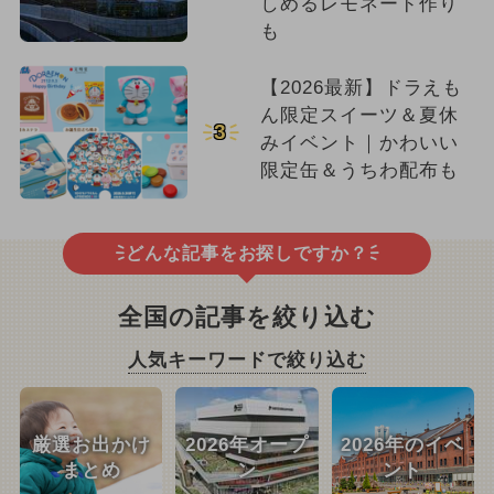
しめるレモネード作り
も
【2026最新】ドラえも
ん限定スイーツ＆夏休
3
みイベント｜かわいい
限定缶＆うちわ配布も
どんな記事をお探しですか？
全国の記事を絞り込む
人気キーワードで絞り込む
厳選お出かけ
2026年オープ
2026年のイベ
まとめ
ン
ント