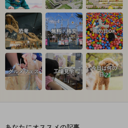
恐竜
無料・格安
雨の日OK
今日は何の
グルメフェス
工場見学
日？
あなたにオススメの記事