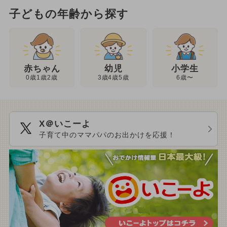
子どもの年齢から探す
幼児
赤ちゃん
小学生
3歳4歳5歳
0歳1歳2歳
6歳〜
X＠いこーよ
子育て中のママパパのお出かけを応援！