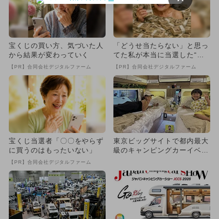
宝くじの買い方、気づいた人
「どうせ当たらない」と思っ
から結果が変わっていく
てた私が本当に当選した“買
い方”がこれ
【PR】合同会社デジタルファーム
【PR】合同会社デジタルファーム
宝くじ当選者「〇〇をやらず
東京ビッグサイトで都内最大
に買うのはもったいない」
級のキャンピングカーイベン
ト！ 未就学児無料＆ペット
【PR】合同会社デジタルファーム
O...