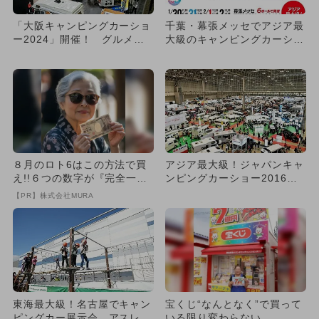
「大阪キャンピングカーショ
千葉・幕張メッセでアジア最
ー2024」開催！ グルメ＆
大級のキャンピングカーショ
子供向けの体験アクティビ
ー開催 中学生以下無料
テ...
８月のロト6はこの方法で買
アジア最大級！ジャパンキャ
え!!６つの数字が『完全一
ンピングカーショー2016開
致』する方法
催
【PR】株式会社MURA
東海最大級！名古屋でキャン
宝くじ“なんとなく”で買って
ピングカー展示会 アスレチ
いる限り変わらない