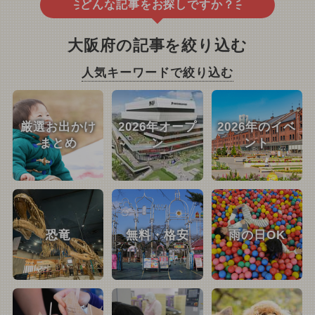
どんな記事をお探しですか？
大阪府の記事を絞り込む
人気キーワードで絞り込む
厳選お出かけ
2026年オープ
2026年のイベ
まとめ
ン
ント
恐竜
無料・格安
雨の日OK