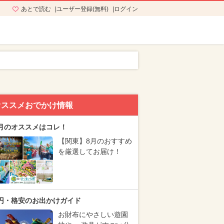
あとで読む
ユーザー登録(無料)
ログイン
オススメおでかけ情報
月のオススメはコレ！
【関東】8月のおすすめ
を厳選してお届け！
円・格安のお出かけガイド
お財布にやさしい遊園