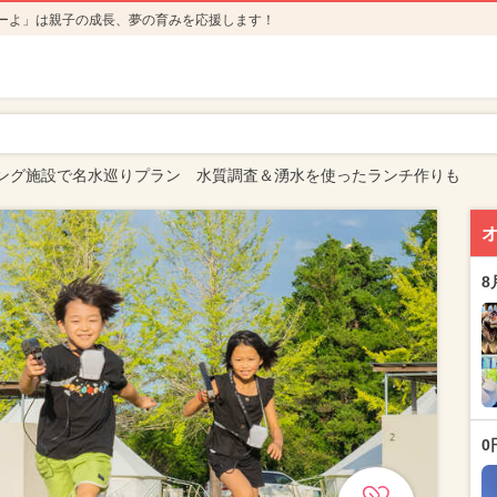
ーよ」は親子の成長、夢の育みを応援します！
ング施設で名水巡りプラン 水質調査＆湧水を使ったランチ作りも
8
0