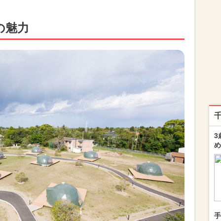
の魅力
3
め
手