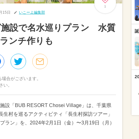
1
2月15日
いこーよ編集部
グ施設で名水巡りプラン 水質
誕
たランチ作りも
2
る場合がございます。
さい。
UB RESORT Chosei Village」は、千葉県
た長生村を巡るアクティビティ「長生村探訪ツアー」
ラン」を、2024年2月1日（金）〜3月19日（月）