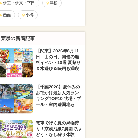
伊豆・伊東・下田
浜松
函館
小樽
千葉県の新着記事
【関東】2026年8月11
日「山の日」開催の無
料イベント10選 夏祭り
＆水遊び＆映画も満喫
【千葉2026】夏休みの
おでかけ最新人気ラン
キングTOP10 牧場・プ
ール・室内遊園地も
電車で行く夏の果物狩
り！京成沿線7農園でぶ
どう・なし狩り体験