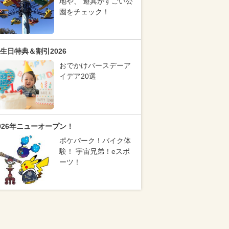
地や、 遊具がすごい公
園をチェック！
生日特典＆割引2026
おでかけバースデーア
イデア20選
026年ニューオープン！
ポケパーク！バイク体
験！ 宇宙兄弟！eスポ
ーツ！