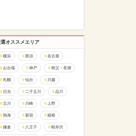
厳選オススメエリア
横浜
那須
名古屋
お台場
神戸
秩父・長瀞
札幌
仙台
川越
日光
二子玉川
品川
立川
川崎
上野
熱海
新宿
箱根
鎌倉
八王子
軽井沢