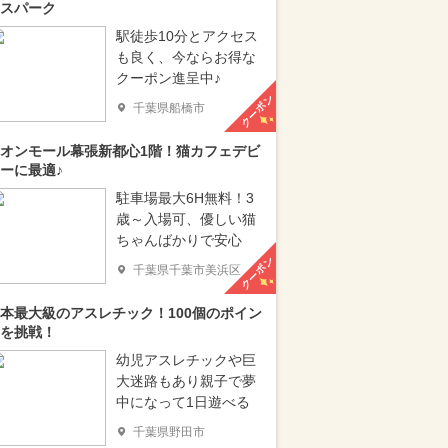
スパーク
駅徒歩10分とアクセス
も良く、今ならお得な
クーポン進呈中♪
クーポン
千葉県船橋市
オンモール幕張新都心1階！猫カフェデビ
ーに最適♪
駐車場最大6H無料！3
歳～入場可、優しい猫
ちゃんばかりで安心
クーポン
千葉県千葉市美浜区
本最大級のアスレチック！100個のポイン
を挑戦！
幼児アスレチックや巨
大迷路もあり親子で夢
中になって1日遊べる
千葉県野田市