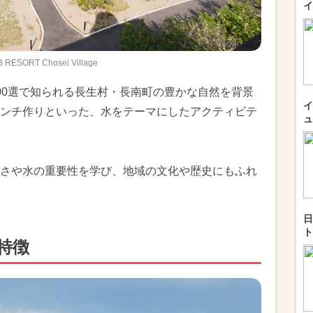
イ
 RESORT Chosei Village
00選で知られる長生村・長南町の豊かな自然を背景
イ
ンチ作りといった、水をテーマにしたアクティビテ
ュ
さや水の重要性を学び、地域の文化や歴史にもふれ
日
ト
特徴