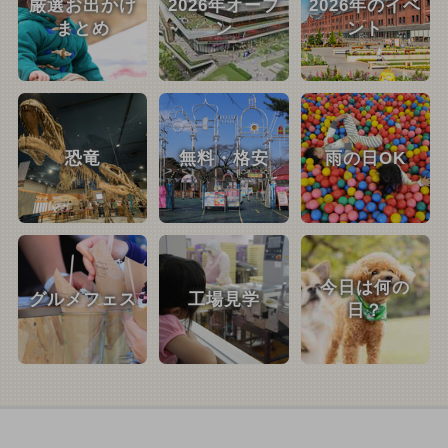
厳選お出かけ
2026年オープ
2026年のイベ
まとめ
ン
ント
恐竜
無料・格安
雨の日OK
今日は何の
グルメフェス
工場見学
日？