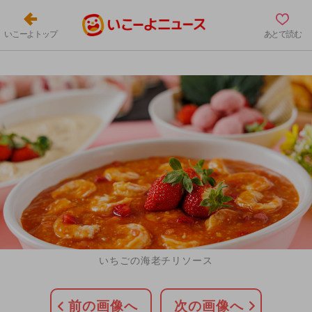
いこーよトップ
あとで読む
いちごの海老チリソース
前の画像へ
次の画像へ