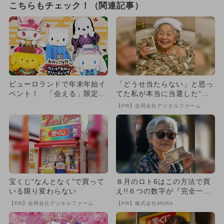
こちらもチェック！（関連記事）
ピューロランドで年末年始イ
「どうせ当たらない」と思っ
ベント！ 「会える」限定企
てた私が本当に当選した“買
画が満載
い方”がこれ
【PR】合同会社デジタルファーム
宝くじ“なんとなく”で買って
８月のロト6はこの方法で買
いる限り変わらない
え!!６つの数字が『完全一
致』する方法
【PR】合同会社デジタルファーム
【PR】株式会社MURA