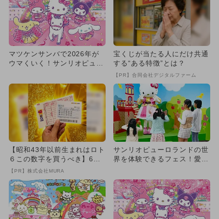
マツケンサンバで2026年が
宝くじが当たる人にだけ共通
ウマくいく！サンリオピュー
する“ある特徴”とは？
ロランドで年末年始イベン
【PR】合同会社デジタルファーム
ト...
【昭和43年以前生まれはロト
サンリオピューロランドの世
６この数字を買うべき】6つ
界を体験できるフェス！愛知
の数字が「完全一致」する
県蒲郡市で4カ月限定開催決
【PR】株式会社MURA
方...
定