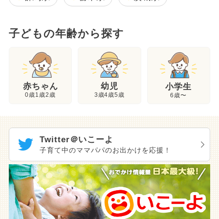
子どもの年齢から探す
幼児
赤ちゃん
小学生
3歳4歳5歳
0歳1歳2歳
6歳〜
Twitter＠いこーよ
子育て中のママパパのお出かけを応援！