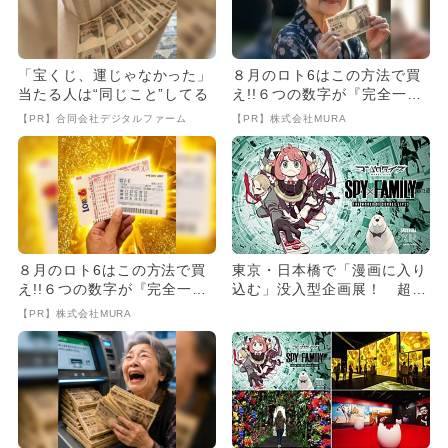
「宝くじ、運じゃなかった」
８月のロト6はこの方法で買
当たる人は“同じこと”してる
え!!６つの数字が『完全一
致』する方法
【PR】合同会社デジタルファーム
【PR】株式会社MURA
８月のロト6はこの方法で買
東京・日本橋で「漫画に入り
え!!６つの数字が『完全一
込む」没入型企画展！ 超人
致』する方法
気作集結
【PR】株式会社MURA