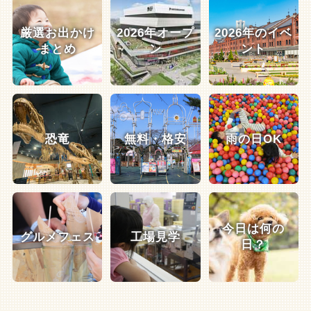
厳選お出かけ
2026年オープ
2026年のイベ
まとめ
ン
ント
恐竜
無料・格安
雨の日OK
今日は何の
グルメフェス
工場見学
日？