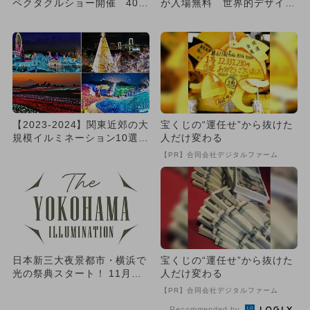
ペクタクルショー開催 40施
が入場無料 世界的デザイナ
設が参加
ーが担当
【2023-2024】関東近郊の大
宝くじの“運任せ”から抜けた
規模イルミネーション10選
人だけ変わる
人気＆おすすめを厳...
【PR】合同会社デジタルファーム
日本新三大夜景都市・横浜で
宝くじの“運任せ”から抜けた
光の祭典スタート！ 11月か
人だけ変わる
ら40超のイルミネーション...
【PR】合同会社デジタルファーム
Recommended by