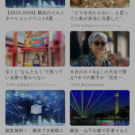
【2023-2024】横浜のイルミ
「どうせ当たらない」と思っ
ネーションイベント5選 人
てた私が本当に当選した“買
気＆おすすめ厳選紹介
い方”がこれ
【PR】合同会社デジタルファーム
宝くじ“なんとなく”で買って
８月のロト6はこの方法で買
いる限り変わらない
え!!６つの数字が『完全一
致』する方法
【PR】合同会社デジタルファーム
【PR】株式会社MURA
観覧無料！ 横浜で大規模ス
横浜・山下公園で圧巻イルミ