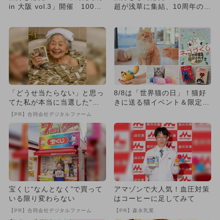
in 大阪 vol.3」開催 100グ
超が浅草に集結、10周年の
ループ以上が集...
「にゃんだらけ」が規模拡大
「どうせ当たらない」と思っ
8/8は「世界猫の日」！猫好
てた私が本当に当選した“買
きに送る猫イベント＆限定猫
い方”がこれ
グッズ【2026】夏こそモ...
【PR】合同会社デジタルファーム
宝くじ“なんとなく”で買って
アマゾンで大人気！血圧対策
いる限り変わらない
はコーヒーに足してみて
【PR】合同会社デジタルファーム
【PR】森永乳業