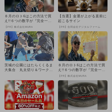
８月のロト6はこの方法で買
【当選】金運が上がる直前に
え!!６つの数字が『完全一
起こるサイン
致』する方法
【PR】株式会社MURA
【PR】合同会社デジタルファーム
茨城の公園にはたらくくるま
８月のロト6はこの方法で買
大集合 丸太切り＆ワークシ
え!!６つの数字が『完全一
ョップも
致』する方法
【PR】株式会社MURA