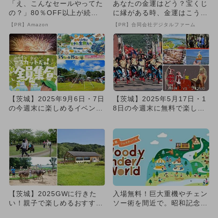
「え、こんなセールやってた
あなたの金運はどう？宝くじ
の？」80％OFF以上が続々
に縁がある時、金運はこう変
登場！Amazonの本気が...
わる
【PR】Amazon
【PR】合同会社デジタルファーム
【茨城】2025年9月6日・7日
【茨城】2025年5月17日・1
の今週末に楽しめるイベント
8日の今週末に無料で楽しめ
6選 無料イベントも！
るイベント5選
【茨城】2025GWに行きた
入場無料！巨大重機やチェン
い！親子で楽しめるおすすめ
ソー術を間近で。昭和記念公
牧場4選 動物ふれあい＆
園で親子向け林業フェス初開