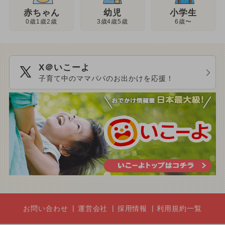
幼児
赤ちゃん
小学生
3歳4歳5歳
0歳1歳2歳
6歳〜
X＠いこーよ
子育て中のママパパのお出かけを応援！
お問い合わせ
運営会社
採用情報
利用規約一覧