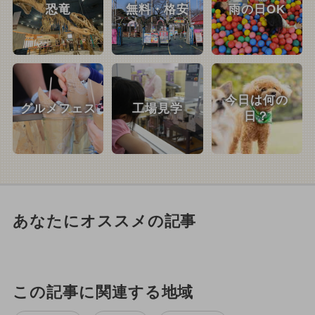
恐竜
無料・格安
雨の日OK
今日は何の
グルメフェス
工場見学
日？
あなたにオススメの記事
この記事に関連する地域