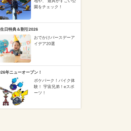
地や、 遊具がすごい公
園をチェック！
生日特典＆割引2026
おでかけバースデーア
イデア20選
026年ニューオープン！
ポケパーク！バイク体
験！ 宇宙兄弟！eスポ
ーツ！