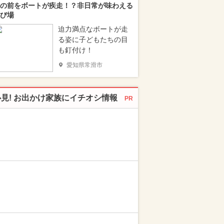
の前をボートが疾走！？非日常が味わえる
び場
迫力満点なボートが走
る姿に子どもたちの目
も釘付け！
愛知県常滑市
必見! お出かけ家族にイチオシ情報
PR