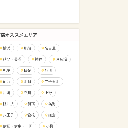
厳選オススメエリア
横浜
那須
名古屋
秩父・長瀞
神戸
お台場
札幌
日光
品川
仙台
川越
二子玉川
川崎
立川
上野
軽井沢
新宿
熱海
八王子
箱根
鎌倉
伊豆・伊東・下田
小樽