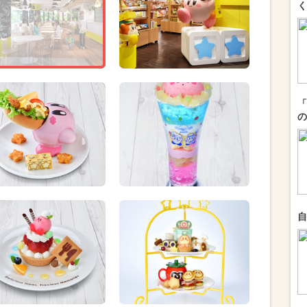
く
「
の
自