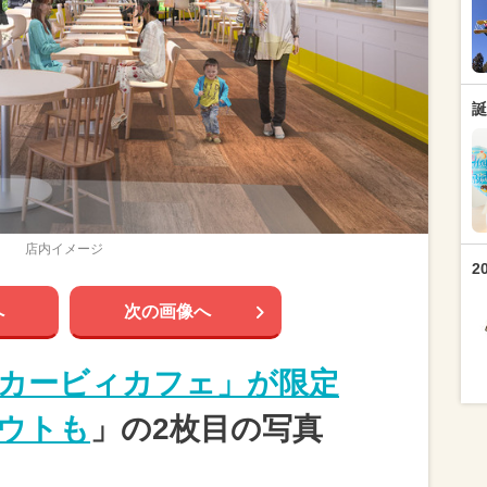
誕
店内イメージ
2
へ
次の画像へ
カービィカフェ」が限定
アウトも
」の2枚目の写真