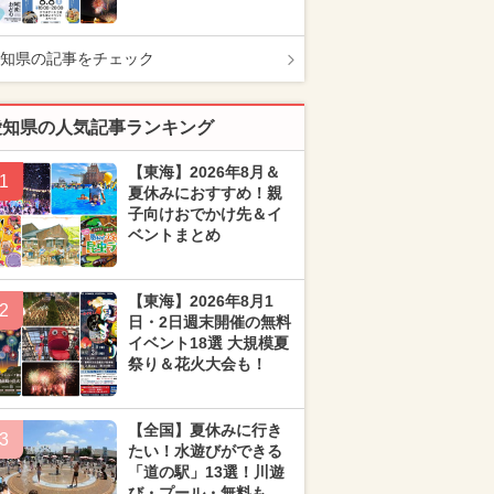
知県の記事をチェック
愛知県の人気記事ランキング
【東海】2026年8月＆
1
夏休みにおすすめ！親
子向けおでかけ先＆イ
ベントまとめ
【東海】2026年8月1
2
日・2日週末開催の無料
イベント18選 大規模夏
祭り＆花火大会も！
【全国】夏休みに行き
3
たい！水遊びができる
「道の駅」13選！川遊
び・プール・無料も