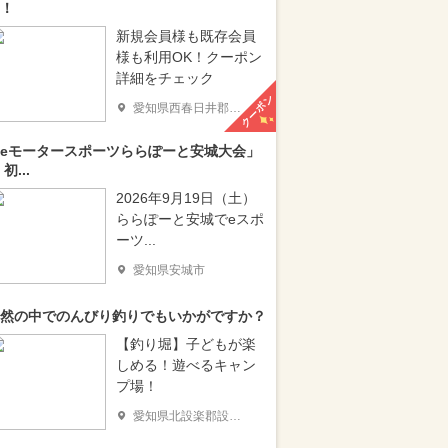
！
新規会員様も既存会員
様も利用OK！クーポン
詳細をチェック
クーポン
愛知県西春日井郡豊山町
eモータースポーツららぽーと安城大会」
 初...
2026年9月19日（土）
ららぽーと安城でeスポ
ーツ...
愛知県安城市
然の中でのんびり釣りでもいかがですか？
【釣り堀】子どもが楽
しめる！遊べるキャン
プ場！
愛知県北設楽郡設楽町