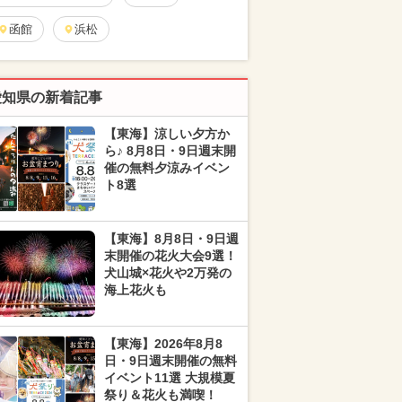
函館
浜松
愛知県の新着記事
【東海】涼しい夕方か
ら♪ 8月8日・9日週末開
催の無料夕涼みイベン
ト8選
【東海】8月8日・9日週
末開催の花火大会9選！
犬山城×花火や2万発の
海上花火も
【東海】2026年8月8
日・9日週末開催の無料
イベント11選 大規模夏
祭り＆花火も満喫！