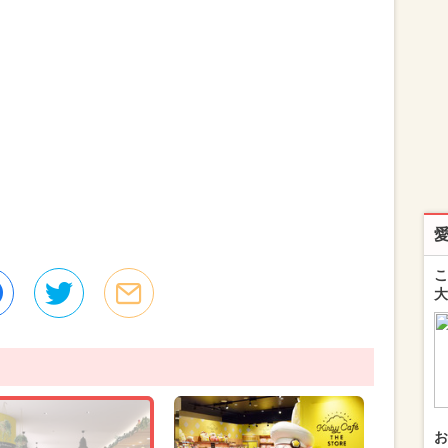
こ
大
お