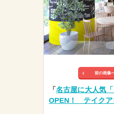
前の画像
「
名古屋に大人気「
OPEN！ テイク