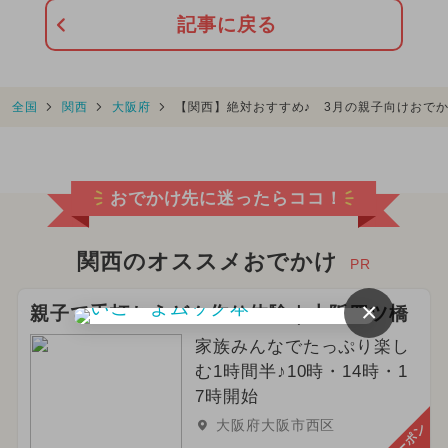
記事に戻る
全国
関西
大阪府
【関西】絶対おすすめ♪ 3月の親子向けおで
おでかけ先に迷ったらココ！
関西のオススメおでかけ
PR
×
親子で手打ちうどん作り体験｜大阪四ツ橋
家族みんなでたっぷり楽し
む1時間半♪10時・14時・1
7時開始
大阪府大阪市西区
クーポン