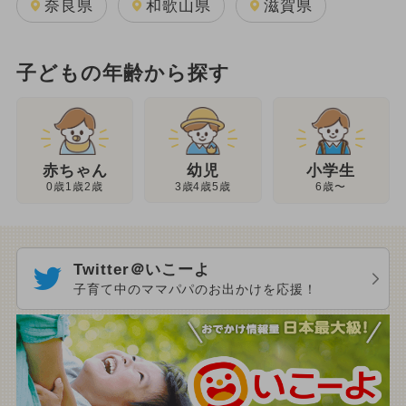
奈良県
和歌山県
滋賀県
子どもの年齢から探す
幼児
赤ちゃん
小学生
3歳4歳5歳
0歳1歳2歳
6歳〜
Twitter＠いこーよ
子育て中のママパパのお出かけを応援！