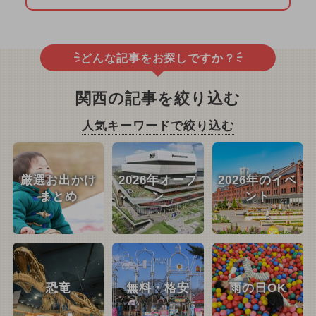
どんな記事をお探しですか？
関西の記事を絞り込む
人気キーワードで絞り込む
厳選お出かけ
2026年オープ
2026年のイベ
まとめ
ン
ント
恐竜
無料・格安
雨の日OK