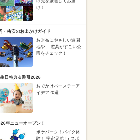
け先を厳選してお届
け！
円・格安のお出かけガイド
お財布にやさしい遊園
地や、 遊具がすごい公
園をチェック！
生日特典＆割引2026
おでかけバースデーア
イデア20選
026年ニューオープン！
ポケパーク！バイク体
験！ 宇宙兄弟！eスポ