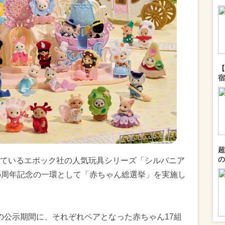
【
宿
超
の
ているエポック社の人気玩具シリーズ「シルバニア
5周年記念の一環として「赤ちゃん総選挙」を実施し
月）の公示期間に、それぞれペアとなった赤ちゃん17組