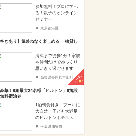
参加無料！プロに学べ
る！親子のオンライン
セミナー
東京都港区
空きあり】気兼ねなく楽しめる 一棟貸し
清流まで徒歩1分！家族
や仲間だけでゆっくり
思いきり過ごせます
クーポン
高知県長岡郡本山町
豪華！8組最大24名様「ヒルトン」8施設
無料宿泊券
1泊朝食付き！プールに
大自然！子ども大満足
のヒルトンホテルへ
千葉県浦安市