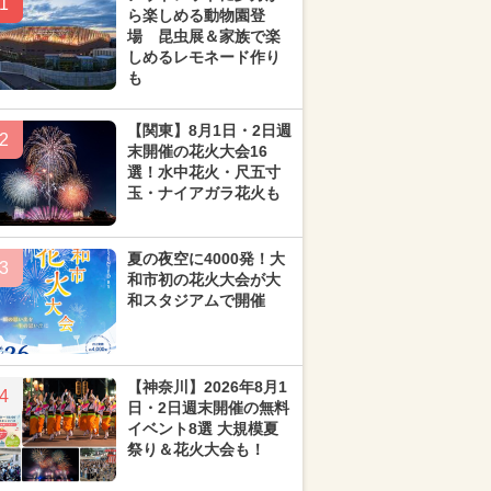
1
ら楽しめる動物園登
場 昆虫展＆家族で楽
しめるレモネード作り
も
【関東】8月1日・2日週
2
末開催の花火大会16
選！水中花火・尺五寸
玉・ナイアガラ花火も
夏の夜空に4000発！大
3
和市初の花火大会が大
和スタジアムで開催
【神奈川】2026年8月1
4
日・2日週末開催の無料
イベント8選 大規模夏
祭り＆花火大会も！