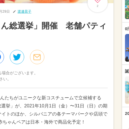
2
9月29日
渡邊晃子
ゃん総選挙」開催 老舗パティ
0
誕
る場合がございます。
さい。
んたちがユニークな新コスチュームで立候補する
選挙」が、2021年10月1日（金）〜31日（日）の期
2
サイトのほか、シルバニアの各テーマパークや店頭で
赤ちゃんペアは日本・海外で商品化予定！