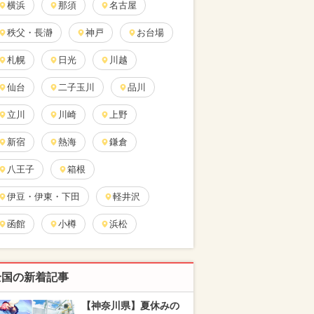
横浜
那須
名古屋
秩父・長瀞
神戸
お台場
札幌
日光
川越
仙台
二子玉川
品川
立川
川崎
上野
新宿
熱海
鎌倉
八王子
箱根
伊豆・伊東・下田
軽井沢
函館
小樽
浜松
全国の新着記事
【神奈川県】夏休みの