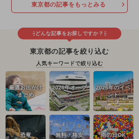
東京都の記事をもっとみる
どんな記事をお探しですか？
東京都の記事を絞り込む
人気キーワードで絞り込む
厳選お出かけ
2026年オープ
2026年のイベ
まとめ
ン
ント
恐竜
無料・格安
雨の日OK