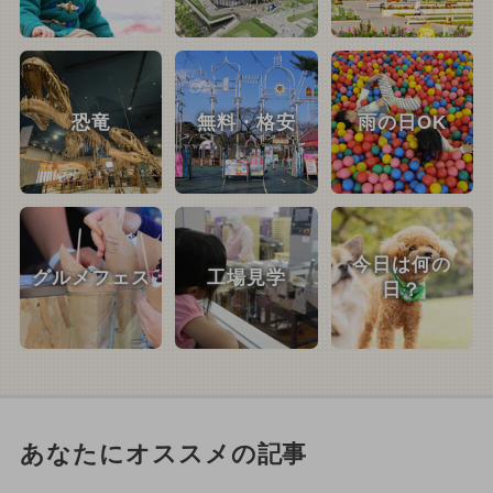
恐竜
無料・格安
雨の日OK
今日は何の
グルメフェス
工場見学
日？
あなたにオススメの記事