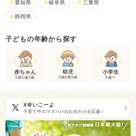
愛知県
岐阜県
三重県
静岡県
子どもの年齢から探す
幼児
赤ちゃん
小学生
3歳4歳5歳
0歳1歳2歳
6歳〜
X＠いこーよ
子育て中のママパパのお出かけを応援！