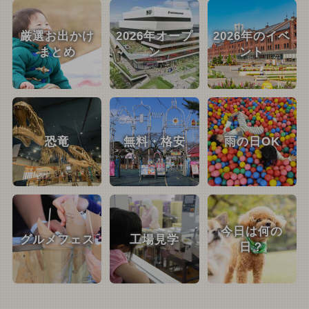
厳選お出かけ
2026年オープ
2026年のイベ
まとめ
ン
ント
恐竜
無料・格安
雨の日OK
今日は何の
グルメフェス
工場見学
日？