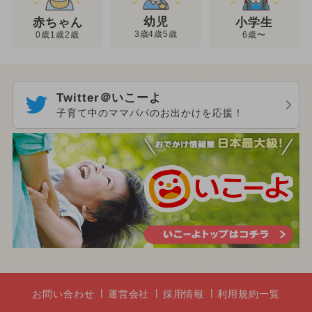
幼児
赤ちゃん
小学生
3歳4歳5歳
0歳1歳2歳
6歳〜
Twitter＠いこーよ
子育て中のママパパのお出かけを応援！
お問い合わせ
運営会社
採用情報
利用規約一覧