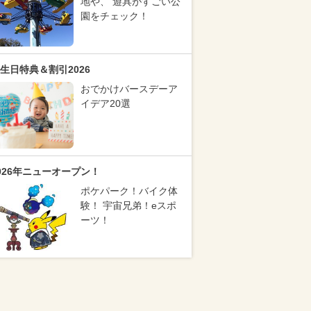
地や、 遊具がすごい公
園をチェック！
生日特典＆割引2026
おでかけバースデーア
イデア20選
026年ニューオープン！
ポケパーク！バイク体
験！ 宇宙兄弟！eスポ
ーツ！