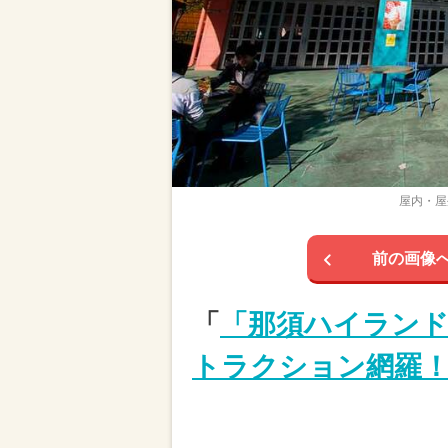
屋内・屋
前の画像
「
「那須ハイラン
トラクション網羅