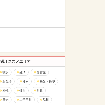
厳選オススメエリア
横浜
那須
名古屋
お台場
神戸
秩父・長瀞
札幌
仙台
川越
日光
二子玉川
品川