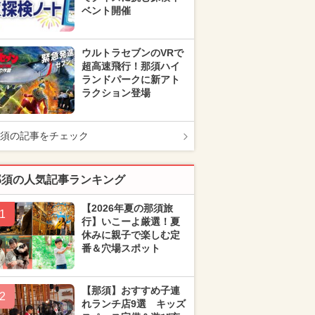
ベント開催
ウルトラセブンのVRで
超高速飛行！那須ハイ
ランドパークに新アト
ラクション登場
須の記事をチェック
那須の人気記事ランキング
【2026年夏の那須旅
1
行】いこーよ厳選！夏
休みに親子で楽しむ定
番＆穴場スポット
【那須】おすすめ子連
2
れランチ店9選 キッズ