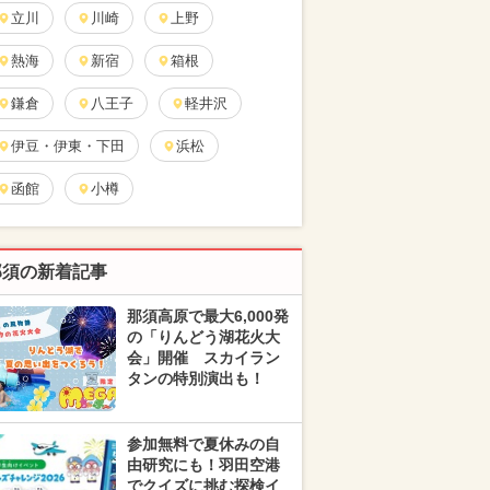
立川
川崎
上野
熱海
新宿
箱根
鎌倉
八王子
軽井沢
伊豆・伊東・下田
浜松
函館
小樽
那須の新着記事
那須高原で最大6,000発
の「りんどう湖花火大
会」開催 スカイラン
タンの特別演出も！
参加無料で夏休みの自
由研究にも！羽田空港
でクイズに挑む探検イ