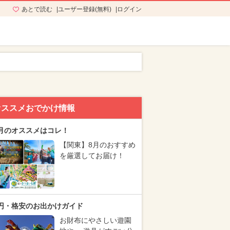
あとで読む
ユーザー登録(無料)
ログイン
オススメおでかけ情報
月のオススメはコレ！
【関東】8月のおすすめ
を厳選してお届け！
円・格安のお出かけガイド
お財布にやさしい遊園