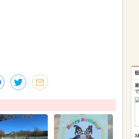
避
で
3