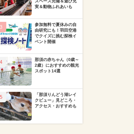
スペース完備＆遊び充
実＆動物ふれあいも
参加無料で夏休みの自
3
由研究にも！羽田空港
でクイズに挑む探検イ
ベント開催
那須の赤ちゃん（0歳～
4
2歳）におすすめの観光
スポット14選
「那須りんどう湖レイ
5
クビュー」見どころ・
アクセス・おすすめも