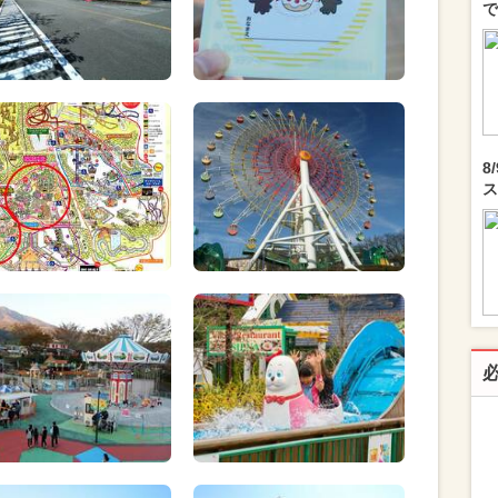
で
8
ス