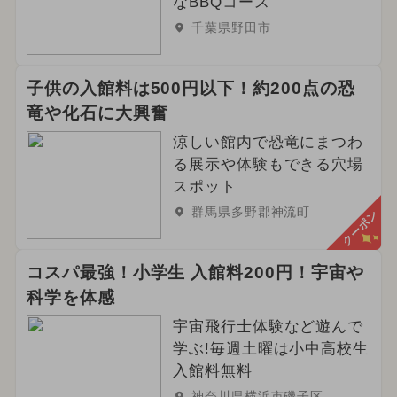
なBBQコース
千葉県野田市
子供の入館料は500円以下！約200点の恐
竜や化石に大興奮
涼しい館内で恐竜にまつわ
る展示や体験もできる穴場
スポット
群馬県多野郡神流町
クーポン
コスパ最強！小学生 入館料200円！宇宙や
科学を体感
宇宙飛行士体験など遊んで
学ぶ!毎週土曜は小中高校生
入館料無料
神奈川県横浜市磯子区