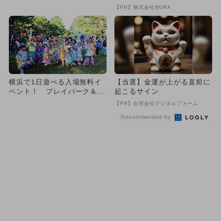
イベントが大阪・泉南で初開
致』する方法
【PR】株式会社MURA
催
横浜で1日遊べる入場無料イ
【当選】金運が上がる直前に
ベント！ プレイパーク＆体
起こるサイン
験も多数
【PR】合同会社デジタルファーム
Recommended by