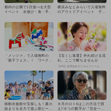
都内の公園で1日遊べる大型
横浜みなとみらいで入場無料
イベント 水遊び・食・手作
のアウトドアイベント 子供
り体験も
エリアも
「メッツァ」で入場無料の
【宝くじ落選】外れ続ける流
「親子フェス」！ ワークシ
れ、ここで断ちませんか
ョップ充実
【PR】合同会社デジタルファーム
移動水族館や宝探しも！夏の
８月のロト6はこの方法で買
始まりを全力で遊ぶ新ビーチ
え!!６つの数字が『完全一