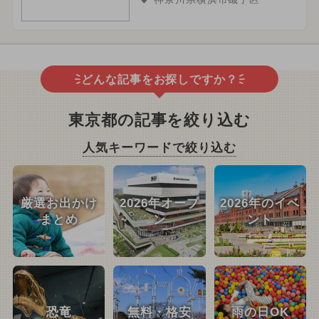
どんな記事をお探しですか？
東京都の記事を絞り込む
人気キーワードで絞り込む
厳選お出かけ
2026年オープ
2026年のイベ
まとめ
ン
ント
恐竜
無料・格安
雨の日OK