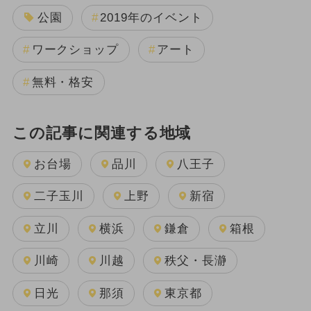
公園
2019年のイベント
ワークショップ
アート
無料・格安
この記事に関連する地域
お台場
品川
八王子
二子玉川
上野
新宿
立川
横浜
鎌倉
箱根
川崎
川越
秩父・長瀞
日光
那須
東京都