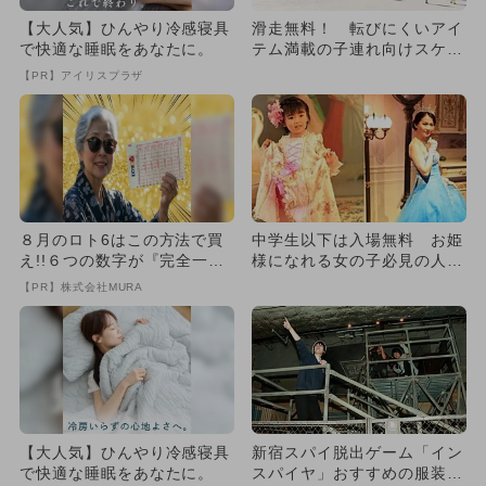
【大人気】ひんやり冷感寝具
滑走無料！ 転びにくいアイ
で快適な睡眠をあなたに。
テム満載の子連れ向けスケー
トリンク
【PR】アイリスプラザ
８月のロト6はこの方法で買
中学生以下は入場無料 お姫
え!!６つの数字が『完全一
様になれる女の子必見の人気
致』する方法
イベント
【PR】株式会社MURA
【大人気】ひんやり冷感寝具
新宿スパイ脱出ゲーム「イン
で快適な睡眠をあなたに。
スパイヤ」おすすめの服装＆