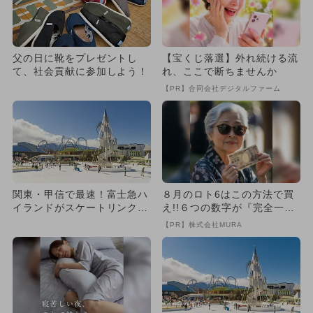
父の日に靴をプレゼントし
【宝くじ落選】外れ続ける流
て、社会貢献に参加しよう！
れ、ここで断ちませんか
【PR】合同会社デジタルファーム
関東・甲信で最速！富士急ハ
８月のロト6はこの方法で買
イランドがスケートリンクを
え!!６つの数字が『完全一
オープン
致』する方法
【PR】株式会社MURA