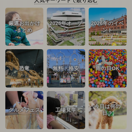
人気キーワードで絞り込む
厳選お出かけ
2026年オープ
2026年のイベ
まとめ
ン
ント
恐竜
無料・格安
雨の日OK
今日は何の
グルメフェス
工場見学
日？