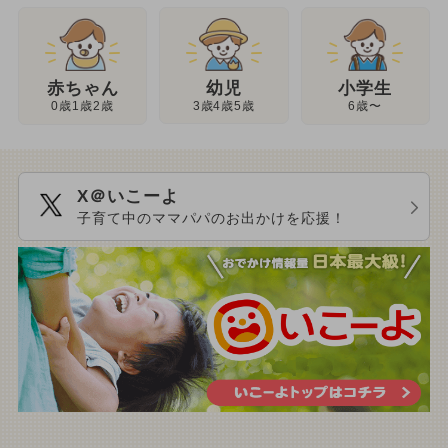
幼児
赤ちゃん
小学生
3歳4歳5歳
0歳1歳2歳
6歳〜
X＠いこーよ
子育て中のママパパのお出かけを応援！