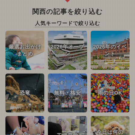
関西の記事を絞り込む
人気キーワードで絞り込む
厳選お出かけ
2026年オープ
2026年のイベ
まとめ
ン
ント
恐竜
無料・格安
雨の日OK
今日は何の