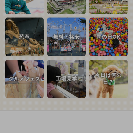
恐竜
無料・格安
雨の日OK
今日は何の
グルメフェス
工場見学
日？