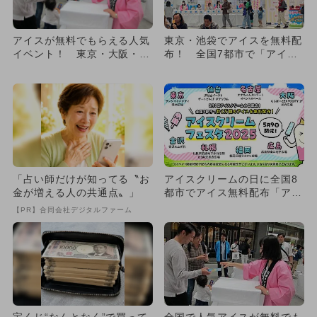
アイスが無料でもらえる人気
東京・池袋でアイスを無料配
イベント！ 東京・大阪・広
布！ 全国7都市で「アイス
島で開催
クリームフェスタ2024」
開...
「占い師だけが知ってる〝お
アイスクリームの日に全国8
金が増える人の共通点〟」
都市でアイス無料配布「アイ
スクリームフェスタ202
【PR】合同会社デジタルファーム
5」...
宝くじ“なんとなく”で買って
全国で人気アイスが無料でも