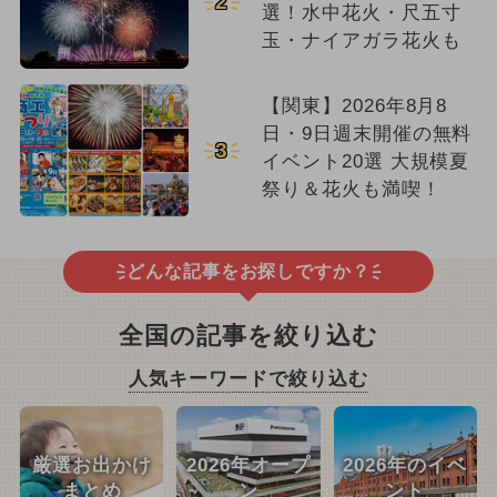
2
選！水中花火・尺五寸
玉・ナイアガラ花火も
【関東】2026年8月8
日・9日週末開催の無料
3
イベント20選 大規模夏
祭り＆花火も満喫！
どんな記事をお探しですか？
全国の記事を絞り込む
人気キーワードで絞り込む
厳選お出かけ
2026年オープ
2026年のイベ
まとめ
ン
ント