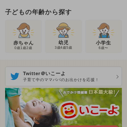
子どもの年齢から探す
幼児
赤ちゃん
小学生
3歳4歳5歳
0歳1歳2歳
6歳〜
Twitter＠いこーよ
子育て中のママパパのお出かけを応援！