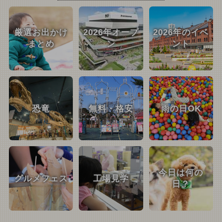
厳選お出かけ
2026年オープ
2026年のイベ
まとめ
ン
ント
恐竜
無料・格安
雨の日OK
今日は何の
グルメフェス
工場見学
日？