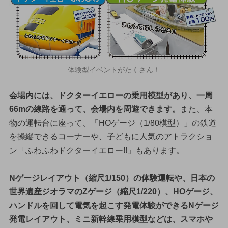
体験型イベントがたくさん！
会場内には、ドクターイエローの乗用模型があり、一周
66mの線路を通って、会場内を周遊できます。
また、本
物の運転台に座って、「HOゲージ（1/80模型）」の鉄道
を操縦できるコーナーや、子どもに人気のアトラクショ
ン「ふわふわドクターイエロー!!」もあります。
Nゲージレイアウト（縮尺1/150）の体験運転や、日本の
世界遺産ジオラマのZゲージ（縮尺1/220）、HOゲージ、
ハンドルを回して電気を起こす発電体験ができるNゲージ
発電レイアウト、ミニ新幹線乗用模型などは、スマホや