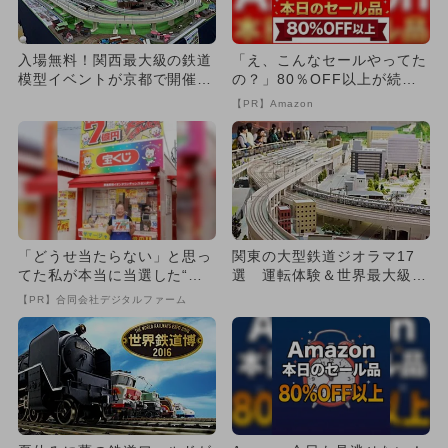
入場無料！関西最大級の鉄道
「え、こんなセールやってた
模型イベントが京都で開催決
の？」80％OFF以上が続々
定 ジオラマ体験や福袋も！
登場！Amazonの本気が...
【PR】Amazon
「どうせ当たらない」と思っ
関東の大型鉄道ジオラマ17
てた私が本当に当選した“買
選 運転体験＆世界最大級＆
い方”がこれ
入場無料も
【PR】合同会社デジタルファーム