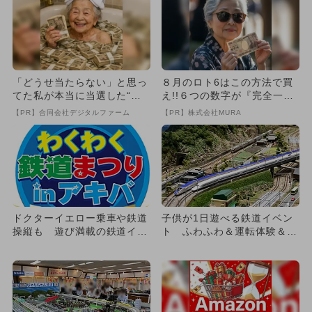
「どうせ当たらない」と思っ
８月のロト6はこの方法で買
てた私が本当に当選した“買
え!!６つの数字が『完全一
い方”がこれ
致』する方法
【PR】合同会社デジタルファーム
【PR】株式会社MURA
ドクターイエロー乗車や鉄道
子供が1日遊べる鉄道イベン
操縦も 遊び満載の鉄道イベ
ト ふわふわ＆運転体験＆ミ
ント開催
ニ新幹線