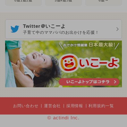
3歳4歳5歳
0歳1歳2歳
6歳〜
Twitter＠いこーよ
子育て中のママパパのお出かけを応援！
お問い合わせ
運営会社
採用情報
利用規約一覧
© actindi Inc.