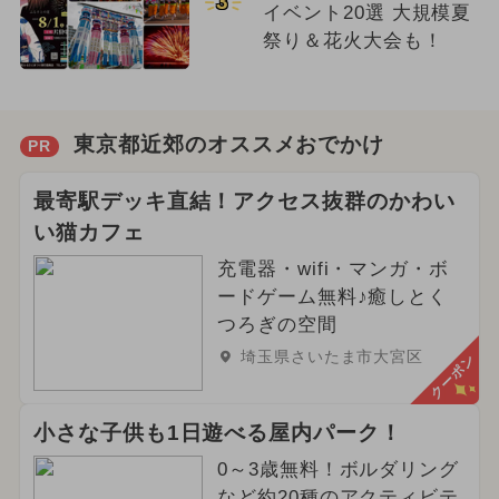
3
イベント20選 大規模夏
祭り＆花火大会も！
東京都近郊のオススメおでかけ
PR
最寄駅デッキ直結！アクセス抜群のかわい
い猫カフェ
充電器・wifi・マンガ・ボ
ードゲーム無料♪癒しとく
つろぎの空間
埼玉県さいたま市大宮区
クーポン
小さな子供も1日遊べる屋内パーク！
0～3歳無料！ボルダリング
など約20種のアクティビテ