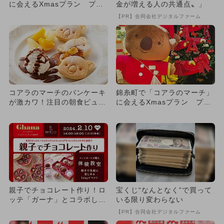
に会えるXmasプラン プレ
金が増える人の共通点〟」
ゼントも！
【PR】合同会社デジタルファーム
コアラのマーチのパンケーキ
錦糸町で「コアラのマーチ」
が激カワ！注目の朝食ビュッ
に会えるXmasプラン プレ
フェ
ゼントも！
親子でチョコレート作り！ロ
宝くじ“なんとなく”で買って
ッテ「ガーナ」とコラボした
いる限り変わらない
体験教室が開催
【PR】合同会社デジタルファーム