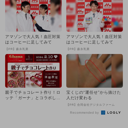
アマゾンで大人気！血圧対策
アマゾンで大人気！血圧対策
はコーヒーに足してみて
はコーヒーに足してみて
【PR】森永乳業
【PR】森永乳業
親子でチョコレート作り！ロ
宝くじの“運任せ”から抜けた
ッテ「ガーナ」とコラボした
人だけ変わる
体験教室が開催
【PR】合同会社デジタルファーム
Recommended by