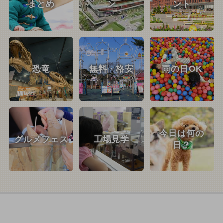
まとめ
ン
ント
恐竜
無料・格安
雨の日OK
今日は何の
グルメフェス
工場見学
日？