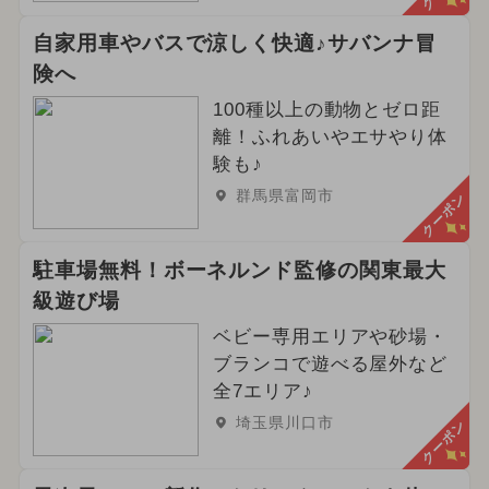
自家用車やバスで涼しく快適♪サバンナ冒
険へ
100種以上の動物とゼロ距
離！ふれあいやエサやり体
験も♪
群馬県富岡市
クーポン
駐車場無料！ボーネルンド監修の関東最大
級遊び場
ベビー専用エリアや砂場・
ブランコで遊べる屋外など
全7エリア♪
埼玉県川口市
クーポン