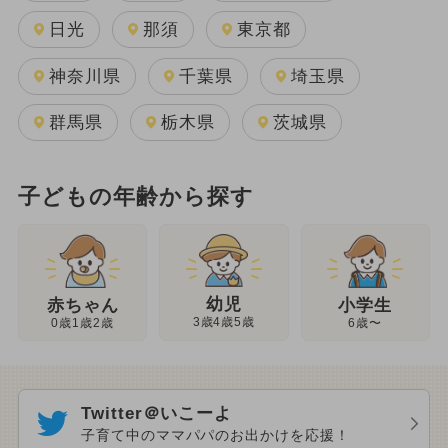
日光
那須
東京都
神奈川県
千葉県
埼玉県
群馬県
栃木県
茨城県
子どもの年齢から探す
幼児
赤ちゃん
小学生
3歳4歳5歳
0歳1歳2歳
6歳〜
Twitter＠いこーよ
子育て中のママパパのお出かけを応援！